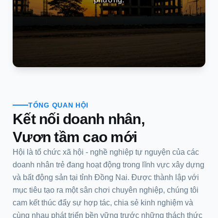
TỔNG QUAN HỘI
Kết nối doanh nhân,
Vươn tầm cao mới
Hội là tổ chức xã hội - nghề nghiệp tự nguyện của các
doanh nhân trẻ đang hoạt động trong lĩnh vực xây dựng
và bất động sản tại tỉnh Đồng Nai. Được thành lập với
mục tiêu tạo ra một sân chơi chuyên nghiệp, chúng tôi
cam kết thúc đẩy sự hợp tác, chia sẻ kinh nghiệm và
cùng nhau phát triển bền vững trước những thách thức