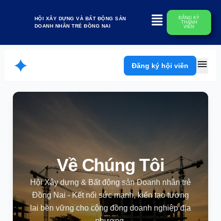
ĐĂNG KÝ
HỘI XÂY DỰNG VÀ BẤT ĐỘNG SẢN
THÀNH
DOANH NHÂN TRẺ ĐỒNG NAI
VIÊN
menu
Đăng ký hội viên
Về Chúng Tôi
Hội Xây dựng & Bất động sản Doanh nhân trẻ
Đồng Nai - Kết nối sức mạnh, kiến tạo tương
lai bền vững cho cộng đồng doanh nghiệp địa
phương.