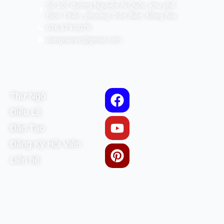
Số 107 đường Nguyễn Ái Quốc, khu phố
Bình Thiền, phường Trấn Biên, Đồng Nai
076 579 0079
dongnairec@gmail.com
Thư Ngỏ
Điều Lệ
Đào Tạo
Đăng Ký Hội Viên
Liên hệ