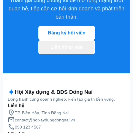
Tham gia cùng chúng tôi để mở rộng mạng lưới
quan hệ, tiếp cận cơ hội kinh doanh và phát triển
bản thân.
Đăng ký hội viên
Liên hệ tư vấn
Hội Xây dựng & BĐS Đồng Nai
Đồng hành cùng doanh nghiệp, kiến tạo giá trị bền vững.
Liên hệ
location_on
TP. Biên Hòa, Tỉnh Đồng Nai
mail
contact@hoixaydungdongnai.vn
call
090 123 4567