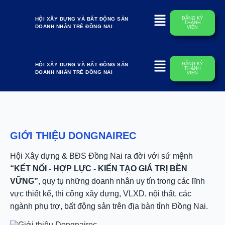
ĐĂNG KÝ
HỘI XÂY DỰNG VÀ BẤT ĐỘNG SẢN
THÀNH
DOANH NHÂN TRẺ ĐỒNG NAI
VIÊN
ĐĂNG KÝ
HỘI XÂY DỰNG VÀ BẤT ĐỘNG SẢN
THÀNH
DOANH NHÂN TRẺ ĐỒNG NAI
VIÊN
GIỚI THIỆU DONGNAIREC
Hội Xây dựng & BĐS Đồng Nai ra đời với sứ mệnh
“KẾT NỐI - HỢP LỰC - KIẾN TẠO GIÁ TRỊ BỀN
VỮNG”
, quy tụ những doanh nhân uy tín trong các lĩnh
vực thiết kế, thi công xây dựng, VLXD, nội thất, các
ngành phụ trợ, bất động sản trên địa bàn tỉnh Đồng Nai.