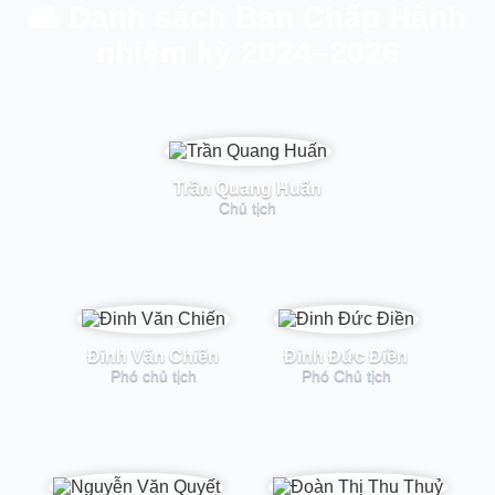
👥 Danh sách Ban Chấp Hành
nhiệm kỳ 2024–2026
Trần Quang Huấn
Chủ tịch
Đinh Văn Chiến
Đinh Đức Điền
Phó chủ tịch
Phó Chủ tịch