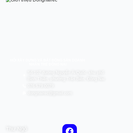
HỘI XÂY DỰNG VÀ BẤT ĐỘNG SẢN DOANH
NHÂN TRẺ ĐỒNG NAI
Số 107 đường Nguyễn Ái Quốc, khu phố
Bình Thiền, phường Trấn Biên, Đồng Nai
076 579 0079
dongnairec@gmail.com
Thư Ngỏ