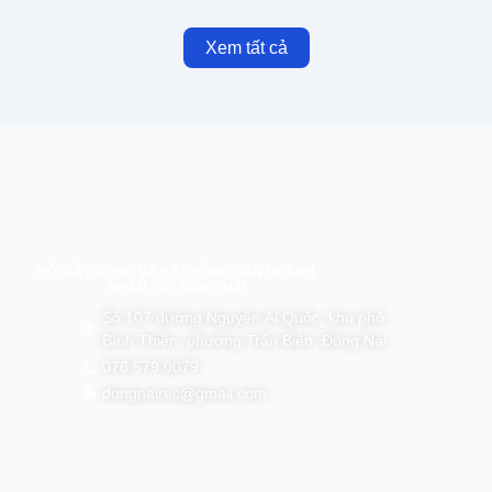
Xem tất cả
HỘI XÂY DỰNG VÀ BẤT ĐỘNG SẢN DOANH
NHÂN TRẺ ĐỒNG NAI
Số 107 đường Nguyễn Ái Quốc, khu phố
Bình Thiền, phường Trấn Biên, Đồng Nai
076 579 0079
dongnairec@gmail.com